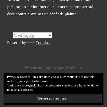
u
s
n
n
u
s
publication sur internet ou ailleurs sans mon accord
e
n
u
n
e
n
o
n
e
écrit pourra entraîner un dépôt de plainte.
u
o
n
v
u
o
e
v
u
l
e
v
l
l
e
e
l
l
f
e
l
e
f
e
n
e
f
Powered by
Translate
ê
n
e
t
ê
n
r
t
ê
e
r
t
)
e
r
)
e
)
Fièrement propulsé par WordPress
Thème Pictorico par
WordPress.com
.
Privacy & Cookies: This site uses cookies. By continuing to use this
website, you agree to their use.
To find out more, including how to control cookies, see here:
Politique
relative aux cookies